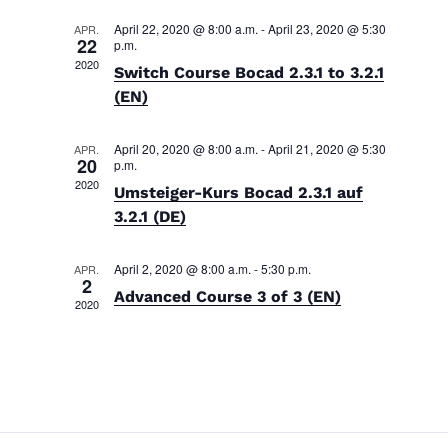
a
e
a
e
t
n
April 22, 2020 @ 8:00 a.m.
-
April 23, 2020 @ 5:30
APR.
n
u
22
p.m.
s
2020
s
m
Switch Course Bocad 2.3.1 to 3.2.1
t
t
(EN)
w
a
a
l
ä
April 20, 2020 @ 8:00 a.m.
-
April 21, 2020 @ 5:30
l
APR.
t
h
20
p.m.
u
t
l
2020
Umsteiger-Kurs Bocad 2.3.1 auf
n
u
e
3.2.1 (DE)
g
n
n
A
g
.
April 2, 2020 @ 8:00 a.m.
-
5:30 p.m.
APR.
n
2
e
Advanced Course 3 of 3 (EN)
s
2020
n
i
S
c
u
h
t
c
e
h